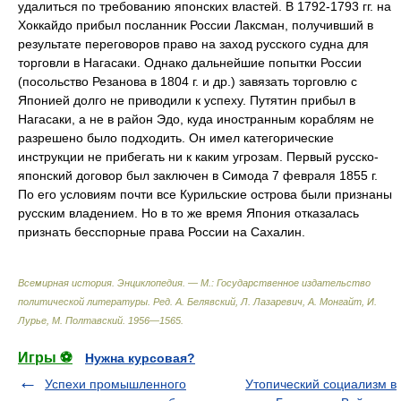
удалиться по требованию японских властей. В 1792-1793 гг. на
Хоккайдо прибыл посланник России Лаксман, получивший в
результате переговоров право на заход русского судна для
торговли в Нагасаки. Однако дальнейшие попытки России
(посольство Резанова в 1804 г. и др.) завязать торговлю с
Японией долго не приводили к успеху. Путятин прибыл в
Нагасаки, а не в район Эдо, куда иностранным кораблям не
разрешено было подходить. Он имел категорические
инструкции не прибегать ни к каким угрозам. Первый русско-
японский договор был заключен в Симода 7 февраля 1855 г.
По его условиям почти все Курильские острова были признаны
русским владением. Но в то же время Япония отказалась
признать бесспорные права России на Сахалин.
Всемирная история. Энциклопедия. — М.: Государственное издательство
политической литературы
.
Ред. А. Белявский, Л. Лазаревич, А. Монгайт, И.
Лурье, М. Полтавский
.
1956—1565
.
Игры ⚽
Нужна курсовая?
Успехи промышленного
Утопический социализм в