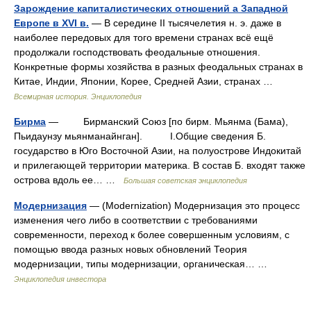
Зарождение капиталистических отношений а Западной
Европе в XVI в.
— В середине II тысячелетия н. э. даже в
наиболее передовых для того времени странах всё ещё
продолжали господствовать феодальные отношения.
Конкретные формы хозяйства в разных феодальных странах в
Китае, Индии, Японии, Корее, Средней Азии, странах …
Всемирная история. Энциклопедия
Бирма
— Бирманский Союз [по бирм. Мьянма (Бама),
Пьидаунзу мьянманайнган]. I.Общие сведения Б.
государство в Юго Восточной Азии, на полуострове Индокитай
и прилегающей территории материка. В состав Б. входят также
острова вдоль ее… …
Большая советская энциклопедия
Модернизация
— (Modernization) Модернизация это процесс
изменения чего либо в соответствии с требованиями
современности, переход к более совершенным условиям, с
помощью ввода разных новых обновлений Теория
модернизации, типы модернизации, органическая… …
Энциклопедия инвестора