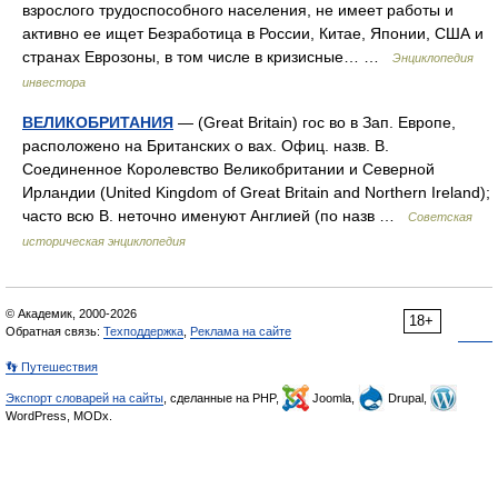
взрослого трудоспособного населения, не имеет работы и
активно ее ищет Безработица в России, Китае, Японии, США и
странах Еврозоны, в том числе в кризисные… …
Энциклопедия
инвестора
ВЕЛИКОБРИТАНИЯ
— (Great Britain) гос во в Зап. Европе,
расположено на Британских о вах. Офиц. назв. В.
Соединенное Королевство Великобритании и Северной
Ирландии (United Kingdom of Great Britain and Northern Ireland);
часто всю В. неточно именуют Англией (по назв …
Советская
историческая энциклопедия
© Академик, 2000-2026
18+
Обратная связь:
Техподдержка
,
Реклама на сайте
👣 Путешествия
Экспорт словарей на сайты
, сделанные на PHP,
Joomla,
Drupal,
WordPress, MODx.