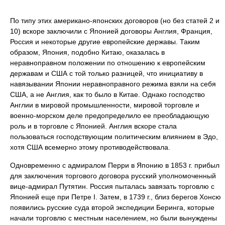
По типу этих американо-японских договоров (но без статей 2 и
10) вскоре заключили с Японией договоры Англия, Франция,
Россия и некоторые другие европейские державы. Таким
образом, Япония, подобно Китаю, оказалась в
неравноправном положении по отношению к европейским
державам и США с той только разницей, что инициативу в
навязывании Японии неравноправного режима взяли на себя
США, а не Англия, как то было в Китае. Однако господство
Англии в мировой промышленности, мировой торговле и
военно-морском деле предопределило ее преобладающую
роль и в торговле с Японией. Англия вскоре стала
пользоваться господствующим политическим влиянием в Эдо,
хотя США всемерно этому противодействовала.
Одновременно с адмиралом Перри в Японию в 1853 г. прибыл
для заключения торгового договора русский уполномоченный
вице-адмирал Путятин. Россия пыталась завязать торговлю с
Японией еще при Петре I. Затем, в 1739 г., близ берегов Хонсю
появились русские суда второй экспедиции Беринга, которые
начали торговлю с местным населением, но были вынуждены