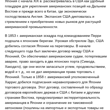
Япония с начала XIX в. рассматривалась в США как удобный
плацдарм для укрепления американских позиций на Дальнем
Востоке и прежде всего в Китае, где экономически
господствовала Англия. Экспансия США диктовалась и
стремлением к приобретению новых рынков для растущей
американской промышленности.
В 1853 г. американская эскадра под командованием Перри
подошла к японским берегам. Угрожая обстрелом Эдо, США
добились согласия Японии на переговоры. В начале
следующего года был заключен договор между США и
Японией, Он обеспечивал американским судам, потерпевшим
аварию, право заходить в два японских порта (Симода,
Хакодатэ), где они могли запасаться углем, продовольствием,
водой и т. д., но не дал американцам права торговать с
Японией. Только в 1858 г. американский уполномоченный
Харрис добился подписания неравноправного для Японии
торгового договора. Этот договор, составленный по образцу
договоров европейских держав и США с Китаем и другими
странами Востока, предусматривал экстерриториальность
американцев в Японии и ограничение ее таможенной
автономии (пошлины на импортные и экспортные товары не